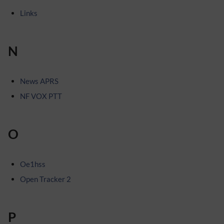
Links
N
News APRS
NF VOX PTT
O
Oe1hss
Open Tracker 2
P