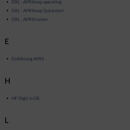
DXL - APRSmap operating
DXL - APRSmap Quickstart
DXL - APRStracker
E
Einführung APRS
H
HF-Digis in OE
L