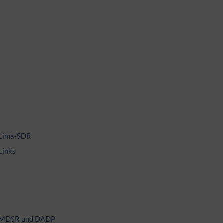
Lima-SDR
Links
MDSR und DADP