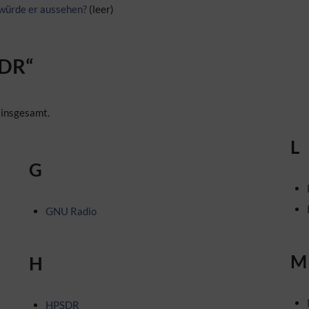
würde er aussehen?
(leer)
SDR“
 insgesamt.
L
G
GNU Radio
M
H
HPSDR