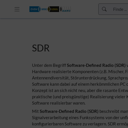
Zur Kopfleiste
Zur Hauptnavigation
Zu den Seitenwerkzeugen
Zum Arbeitsbereich
SDR
Unter dem Begriff
Software-Defined Radio (SDR)
v
Hardware realisierte Komponenten (z.B. Mischer, F
Antennendiversität, Störunterdrückung, Sprachpro
Software kann dabei auf einem herkömmlichen PC o
Konzept ist an sich nicht neu, aber die rasante Entw
praktische (und preisgünstige) Realisierung vieler
Software realisierbar waren.
Mit
Software-Defined Radio (SDR)
beschreibt man
Signalverarbeitung eines Funksystems von der unfle
konfigurierbaren Software zu verlagern. SDR ermögl